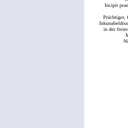
Incipit pra
Prächtiger, 
Inkunabeldruc
in der freie
M
Ni