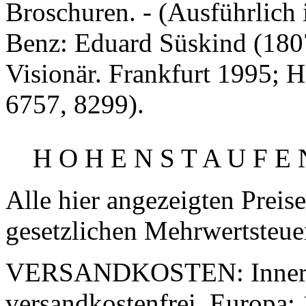
Broschuren. - (Ausführlich 
Benz: Eduard Süskind (1807
Visionär. Frankfurt 1995; H
6757, 8299).
H O H E N S T A U F E 
Alle hier angezeigten Preis
gesetzlichen Mehrwertsteue
VERSANDKOSTEN:
Inner
versandkostenfrei. Europa: 