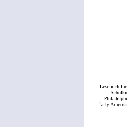
Lesebuch für
Schulki
Philadelph
Early America