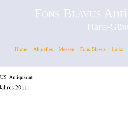
Fons Blavus
Anti
Hans-Günt
Home
Aktuelles
Messen
Fons Blavus
Links
S Antiquariat
Jahres 2011: