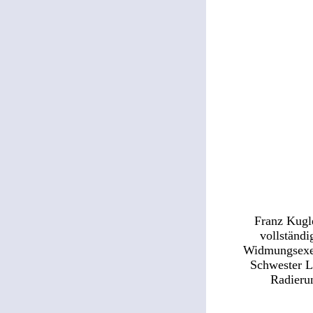
Franz Kugle
vollständi
Widmungsexe
Schwester Lu
Radierun