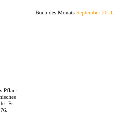
Buch des Monats
September 2011
.
s Pflan-
misches
r. Fr.
76.