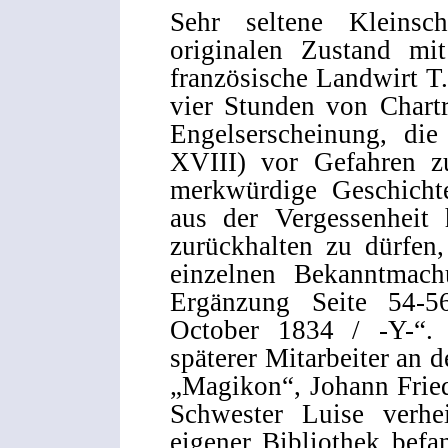
Sehr seltene Kleinsc
originalen Zustand mi
französische Landwirt T.
vier Stunden von Chartr
Engelserscheinung, di
XVIII) vor Gefahren z
merkwürdige Geschichte
aus der Vergessenheit 
zurückhalten zu dürfen
einzelnen Bekanntmac
Ergänzung Seite 54-56
October 1834 / -Y-“. 
späterer Mitarbeiter an 
„Magikon“, Johann Frie
Schwester Luise verhei
eigener Bibliothek befan