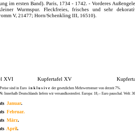
ung im ersten Band). Paris, 1734 - 1742. - Vorderes Außengel
kleiner Wurmspur. Fleckfreies, frisches und sehr dekorat
Fromm V, 21477; Horn/Schenkling III, 16510).
el XVI
Kupfertafel XV
Kupfert
 Preise sind in Euro
i n k l u s i v e
der gesetzlichen Mehrwertsteuer von derzeit 7%.
N:
Innerhalb Deutschlands liefern wir versandkostenfrei. Europa: 18,-- Euro pauschal. Welt: 36
ats
Januar
.
ats
Februar.
ats
März
.
ats
April
.