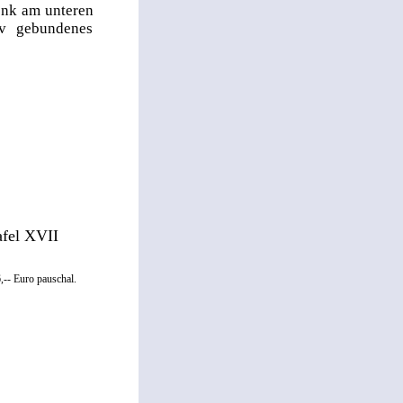
enk am unteren
iv gebundenes
afel XVII
,-- Euro pauschal.