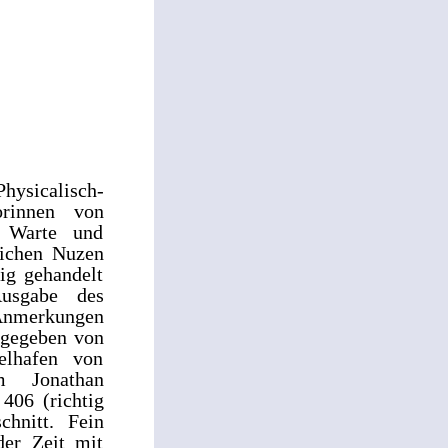
Physicalisch-
orinnen von
n Warte und
lichen Nuzen
dig gehandelt
Ausgabe des
 Anmerkungen
sgegeben von
elhafen von
am Jonathan
 406 (richtig
chnitt. Fein
der Zeit mit