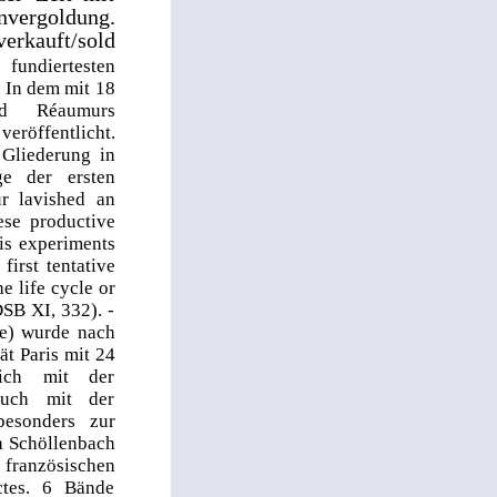
vergoldung.
kauft/sold
fundiertesten
. In dem mit 18
ind Réaumurs
eröffentlicht.
 Gliederung in
ge der ersten
r lavished an
ese productive
his experiments
irst tentative
e life cycle or
DSB XI, 332). -
e) wurde nach
ät Paris mit 24
sich mit der
auch mit der
besonders zur
n Schöllenbach
r französischen
ctes. 6 Bände