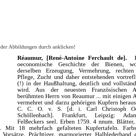
der Abbildungen durch anklicken!
Réaumur, [René-Antoine Ferchault de].
oeconomische Geschichte der Bienen, w
derselben Erzeugung, Vermehrung, rechte
Pflege, Zucht und daher entstehenden vortref
(!) in der Haußhaltung, deutlich und vollstän
wird. Aus der neuesten Französischen 
berühmten Herrn von Reaumur ... mit einigen
vermehret und darzu gehörigen Kupfern herau
C. C. O. v. S. [d. i. Carl Christoph O
Schöllenbach]. Frankfurt, Leipzig: Ad
Felßeckers seel. Erben 1759. 4 nnum. Blätter,
. Mit 18 mehrfach gefalteten Kupfertafeln. Farbs
 Vorsätze. Prächtiger, marmorierter Halblederband 