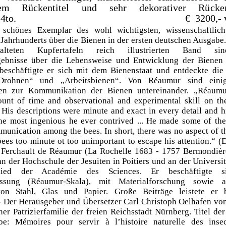
tem Rückentitel und sehr dekorativer Rücken
4to.
€ 3200,- ver
 schönes Exemplar des wohl wichtigsten, wissenschaftlich 
Jahrhunderts über die Bienen in der ersten deutschen Ausgabe
alteten Kupfertafeln reich illustrierten Band s
ebnisse über die Lebensweise und Entwicklung der Bienen v
beschäftigte er sich mit dem Bienenstaat und entdeckte die
Drohnen“ und „Arbeitsbienen“. Von Réaumur sind eini
en zur Kommunikation der Bienen untereinander. „Réaumu
nt of time and observational and experimental skill on th
. His descriptions were minute and exact in every detail and 
e most ingenious he ever contrived ... He made some of the f
munication among the bees. In short, there was no aspect of th
ees too minute ot too unimportant to escape his attention.“ (
 Ferchault de Réaumur (La Rochelle 1683 - 1757 Bermondièr
 der Hochschule der Jesuiten in Poitiers und an der Universit
lied der Académie des Sciences. Er beschäftigte 
essung (Réaumur-Skala), mit Materialforschung sowie 
von Stahl, Glas und Papier. Große Beiträge leistete er 
- Der Herausgeber und Übersetzer Carl Christoph Oelhafen vo
er Patrizierfamilie der freien Reichsstadt Nürnberg. Titel de
abe: Mémoires pour servir à l’histoire naturelle des inse