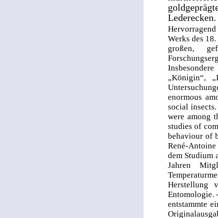
goldgepräg
Lederecken. 
Hervorragend
Werks des 18. 
großen, gef
Forschungserg
Insbesondere 
„Königin“, „
Untersuchung
enormous amou
social insects
were among th
studies of com
behaviour of b
René-Antoine
dem Studium an
Jahren Mitg
Temperaturm
Herstellung 
Entomologie. 
entstammte ein
Originalausg