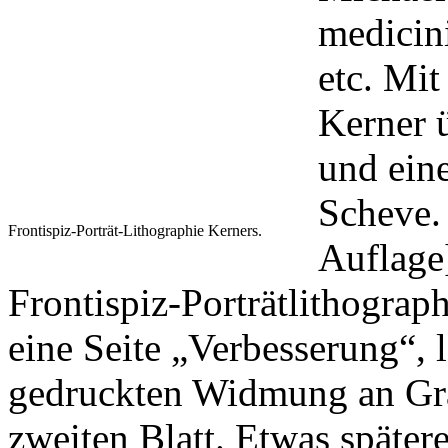
medicin
etc. Mit
Kerner 
und ein
Scheve. 
Frontispiz-Porträt-Lithographie Kerners.
Auflage
Frontispiz-Porträtlithograp
eine Seite „Verbesserung“, l
gedruckten Widmung an Gra
zweiten Blatt. Etwas später