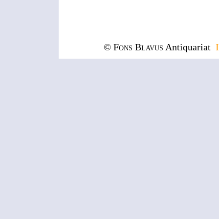
© Fons Blavus
Antiquariat