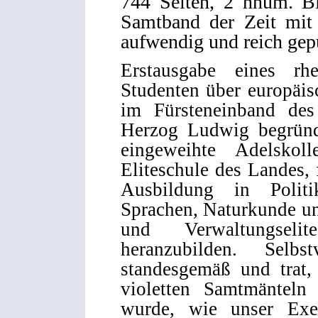
744 Seiten, 2 nnum. Blä
Samtband der Zeit mit 
aufwendig und reich gep
Erstausgabe eines rhe
Studenten über europäis
im Fürsteneinband des
Herzog Ludwig begründ
eingeweihte Adelskol
Eliteschule des Landes,
Ausbildung in Politi
Sprachen, Naturkunde u
und Verwaltungsel
heranzubilden. Selb
standesgemäß und trat,
violetten Samtmänteln
wurde, wie unser Exe