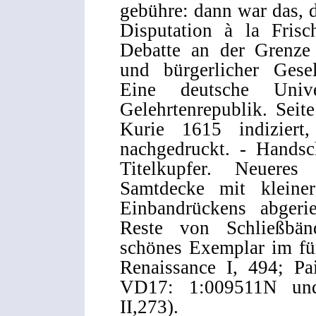
gebühre: dann war das, d
Disputation à la Frisc
Debatte an der Grenze
und bürgerlicher Gesel
Eine deutsche Unive
Gelehrtenrepublik. Sei
Kurie 1615 indizier
nachgedruckt. - Handsc
Titelkupfer. Neueres
Samtdecke mit kleiner
Einbandrückens abgeri
Reste von Schließbänd
schönes Exemplar im fü
Renaissance I, 494; Pa
VD17: 1:009511N und
II,273).