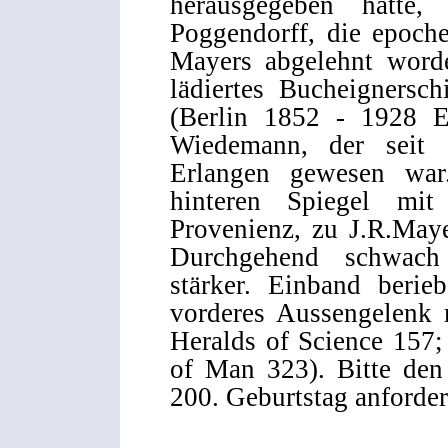
herausgegeben hatte
Poggendorff, die epoch
Mayers abgelehnt word
lädiertes Bucheignersc
(Berlin 1852 - 1928 E
Wiedemann, der seit 
Erlangen gewesen war
hinteren Spiegel mit
Provenienz, zu J.R.May
Durchgehend schwach s
stärker. Einband berie
vorderes Aussengelenk m
Heralds of Science 157;
of Man 323). Bitte den
200. Geburtstag anforder