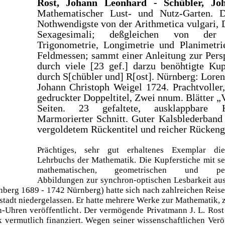
Rost, Johann Leonhard - Schübler, Jo
Mathematischer Lust- und Nutz-Garten. D
Nothwendigste von der Arithmetica vulgari, 
Sexagesimali; deßgleichen von der 
Trigonometrie, Longimetrie und Planimetr
Feldmessen; sammt einer Anleitung zur Persp
durch viele [23 gef.] darzu benöhtigte Kupf
durch S[chübler und] R[ost]. Nürnberg: Loren
Johann Christoph Weigel 1724. Prachtvoller,
gedruckter Doppeltitel, Zwei nnum. Blätter „
Seiten. 23 gefaltete, ausklappbare Ku
Marmorierter Schnitt. Guter Kalsblederband 
vergoldetem Rückentitel und reicher Rücken
Prächtiges, sehr gut erhaltenes Exemplar di
Lehrbuchs der Mathematik. Die Kupferstiche mit se
mathematischen, geometrischen und persp
Abbildungen zur synchron-optischen Lesbarkeit ausk
berg 1689 - 1742 Nürnberg) hatte sich nach zahlreichen Reise
rstadt niedergelassen. Er hatte mehrere Werke zur Mathematik, 
-Uhren veröffentlicht. Der vermögende Privatmann J. L. Rost
k vermutlich finanziert. Wegen seiner wissenschaftlichen Verö