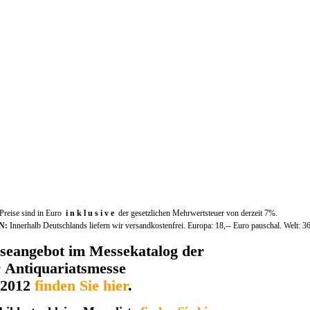
 Preise sind in Euro
i n k l u s i v e
der gesetzlichen Mehrwertsteuer von derzeit 7%.
N:
Innerhalb Deutschlands liefern wir versandkostenfrei. Europa: 18,-- Euro pauschal. Welt: 36
seangebot im Messekatalog der
r Antiquariatsmesse
 2012
finden Sie hier
.