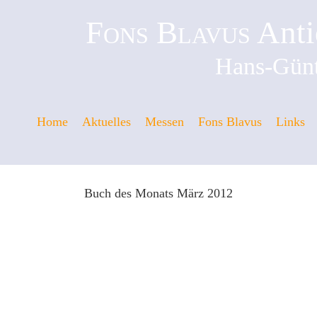
Fons Blavus
Anti
Hans-Günt
Home
Aktuelles
Messen
Fons Blavus
Links
Buch des Monats März 2012