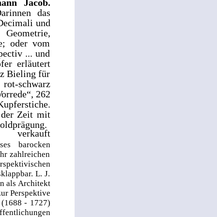
hann Jacob.
arinnen das
Decimali und
Geometrie,
ie; oder vom
ectiv ... und
er erläutert
z Bieling für
 rot-schwarz
Vorrede“, 262
pferstiche.
der Zeit mit
goldprägung.
verkauft
eses barocken
hr zahlreichen
ektivischen
lappbar. L. J.
n als Architekt
zur Perspektive
 (1688 - 1727)
ffentlichungen