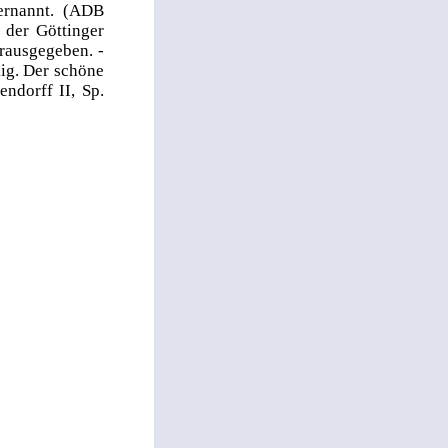
ernannt. (ADB
 der Göttinger
rausgegeben. -
kig. Der schöne
ndorff II, Sp.