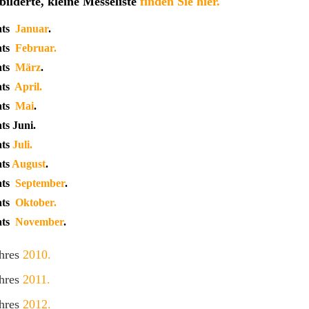
bilderte, kleine Messeliste
finden Sie hier.
ats
Januar
.
ats
Februar.
ats
März
.
ats
April.
ats
Mai
.
s Juni.
ats
Juli.
ats
August
.
ats
September
.
ats
Oktober.
ats
November
.
ahres
2010.
ahres
2011.
ahres
2012.