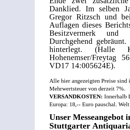
Ende zwei zusätzliche
Danklied. Im selben J
Gregor Ritzsch und be
Auflagen dieses Berichts 
Besitzvermerk und 
Durchgehend gebräunt. E
hinterlegt. (Halle
Hohenemser/Freytag 5
VD17 14:005624E).
Alle hier angezeigten Preise sind
Mehrwertsteuer von derzeit 7%.
VERSANDKOSTEN:
Innerhalb 
Europa: 18,-- Euro pauschal. Welt
Unser Messeangebot i
Stuttgarter Antiquari