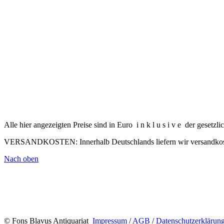
Alle hier angezeigten Preise sind in Euro
i n k l u s i v e
der gesetzli
VERSANDKOSTEN:
Innerhalb Deutschlands liefern wir versandkos
Nach oben
© Fons Blavus
Antiquariat
Impressum
/
AGB
/
Datenschutzerklärun