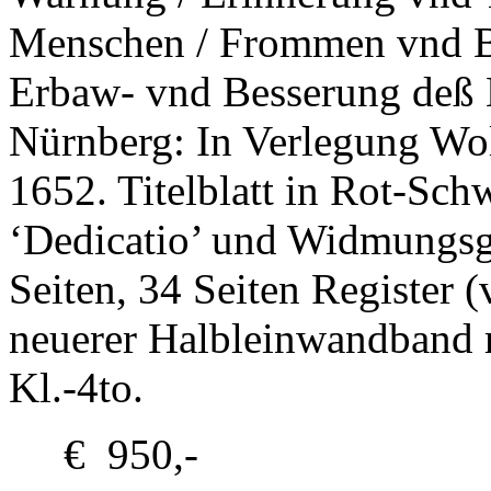
Menschen / Frommen vnd B
Erbaw- vnd Besserung deß L
Nürnberg: In Verlegung Wol
1652. Titelblatt in Rot-Sch
‘Dedicatio’ und Widmungsge
Seiten, 34 Seiten Register (v
neuerer Halbleinwandband 
Kl.-4to.
€ 950,-