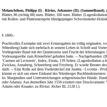
Melanchthon, Philipp (I) - Rivius, Johannes (II). (Sammelband).
Blätter, 86 (richtig 88) num. Blätter, 160 num. Blätter. (Lagenkollat
mit Rollen- und Plattenstempeln blindgeprägter Schweinsleder-Holzde
€ 1800,-
Prachtvolles Exemplar mit zwei Erstausgaben im völlig originalen, v
Wittenberg) hatte sich mehrfach in seinem Leben in Schrift und Vorle
Vorliegender Band mit der Quintessenz und Frucht der lebenslangen A
Vorlesungsreihe zum Römerbrief gehalten hatte. --
Nachgebunden: (II)
‘Carmen ad Lectorem’, Index, Errata, 159 Seiten. (Lagenkollation a-b
Zwickau, Annaberg, Schneeberg und Freyberg. Er wurde Berater des 
starb. -- Eine Rolle auf dem Vorderdeckel mit Justitia - Lvcretia - Pr
könnte es sich um einen Einband des Nürnberger Buchbindemeisters M
hs. Marginalien und Unterstreichungen zeitgenössischer Hände. Hand
oder Adams). Aus demselben Jahr 1556 existiert eine Druckvariante
Adams oder Knaake; zu Rivius: Jöcher III, 2128 f.).