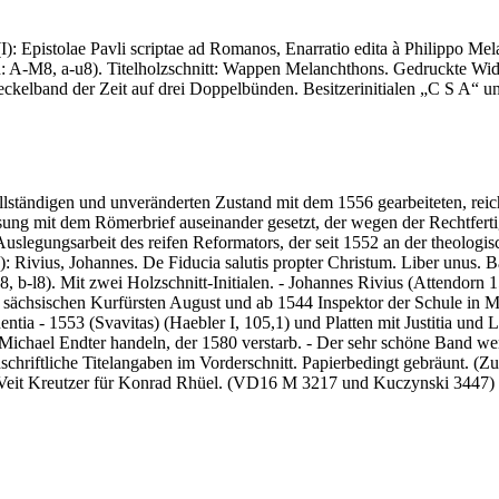
(I): Epistolae Pavli scriptae ad Romanos, Enarratio edita à Philippo M
ion: A-M8, a-u8). Titelholzschnitt: Wappen Melanchthons. Gedruckte Wid
ckelband der Zeit auf drei Doppelbünden. Besitzerinitialen „C S A“ u
ollständigen und unveränderten Zustand mit dem 1556 gearbeiteten, re
sung mit dem Römerbrief auseinander gesetzt, der wegen der Rechtfertig
uslegungsarbeit des reifen Reformators, der seit 1552 an der theologis
: Rivius, Johannes.
De Fiducia salutis propter Christum. Liber unus. 
8, b-l8). Mit zwei Holzschnitt-Initialen. - Johannes Rivius (Attendorn
sächsischen Kurfürsten August und ab 1544 Inspektor der Schule in M
vdentia - 1553 (Svavitas) (Haebler I, 105,1) und Platten mit Justitia und
ichael Endter handeln, der 1580 verstarb. - Der sehr schöne Band we
schriftliche Titelangaben im Vorderschnitt. Papierbedingt gebräunt. 
: Veit Kreutzer für Konrad Rhüel. (VD16 M 3217 und Kuczynski 3447)