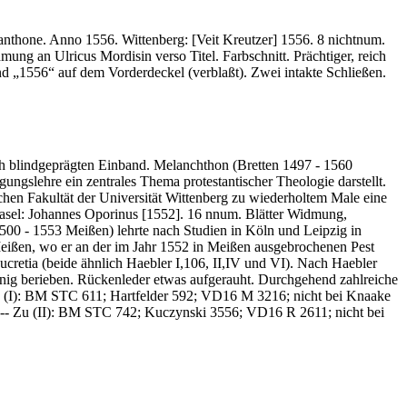
elanthone. Anno 1556. Wittenberg: [Veit Kreutzer] 1556. 8 nichtnum.
mung an Ulricus Mordisin verso Titel. Farbschnitt. Prächtiger, reich
nd „1556“ auf dem Vorderdeckel (verblaßt). Zwei intakte Schließen.
ich blindgeprägten Einband. Melanchthon (Bretten 1497 - 1560
ungslehre ein zentrales Thema protestantischer Theologie darstellt.
chen Fakultät der Universität Wittenberg zu wiederholtem Male eine
Basel: Johannes Oporinus [1552]. 16 nnum. Blätter Widmung,
 1500 - 1553 Meißen) lehrte nach Studien in Köln und Leipzig in
eißen, wo er an der im Jahr 1552 in Meißen ausgebrochenen Pest
 Lucretia (beide ähnlich Haebler I,106, II,IV und VI). Nach Haebler
nig berieben. Rückenleder etwas aufgerauht. Durchgehend zahlreiche
(Zu (I): BM STC 611; Hartfelder 592; VD16 M 3216; nicht bei Knaake
 -- Zu (II): BM STC 742; Kuczynski 3556; VD16 R 2611; nicht bei