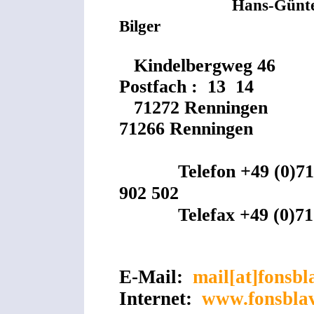
Hans-Günt
Bilger
Kindelbergweg 4
Postfach : 13 14
71272 Renninge
71266 Renningen
Telefon +49 (0)7
902 502
Telefax +49 (0)7
E-Mail:
mail[at]fonsbl
Internet:
www.fonsblav