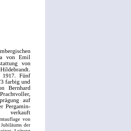
embergischen
sa von Emil
tattung von
Hildebrandt.
n 1917. Fünf
73 farbig und
on Bernhard
Prachtvoller,
dprägung auf
er Pergamin-
verkauft
amtauflage von
n Jubiläums der
einer Leitung