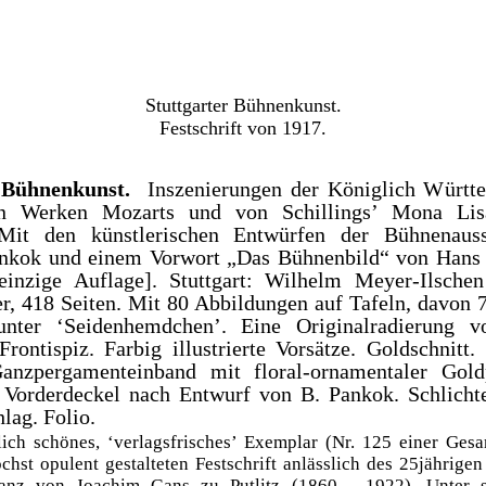
Stuttgarter Bühnenkunst.
Festschrift von 1917.
r Bühnenkunst.
Inszenierungen der Königlich Württ
n Werken Mozarts und von Schillings’ Mona Li
 Mit den künstlerischen Entwürfen der Bühnenauss
nkok und einem Vorwort „Das Bühnenbild“ von Hans 
einzige Auflage]. Stuttgart: Wilhelm Meyer-Ilsche
r, 418 Seiten. Mit 80 Abbildungen auf Tafeln, davon 
unter ‘Seidenhemdchen’. Eine Originalradierung v
rontispiz. Farbig illustrierte Vorsätze. Goldschnitt. 
Ganzpergamenteinband mit floral-ornamentaler Gol
Vorderdeckel nach Entwurf von B. Pankok. Schlicht
lag. Folio.
ch schönes, ‘verlagsfrisches’ Exemplar (Nr. 125 einer Ges
chst opulent gestalteten Festschrift anlässlich des 25jährige
danz von Joachim Gans zu Putlitz (1860 - 1922). Unter s