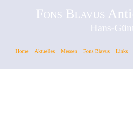
Fons Blavus
Anti
Hans-Günt
Home
Aktuelles
Messen
Fons Blavus
Links