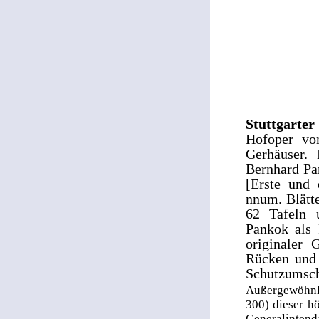
Stuttgarte
Hofoper vo
Gerhäuser.
Bernhard Pa
[Erste und 
nnum. Blätte
62 Tafeln 
Pankok als F
originaler 
Rücken und 
Schutzumsch
Außergewöhnli
300) dieser hö
Generalinten