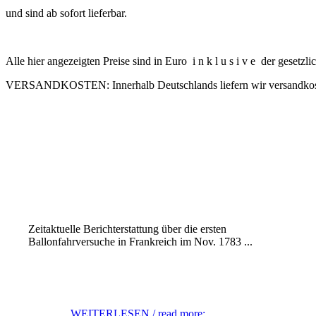
und sind ab sofort lieferbar.
Alle hier angezeigten Preise sind in Euro
i n k l u s i v e
der gesetzli
VERSANDKOSTEN:
Innerhalb Deutschlands liefern wir versandkos
Zeitaktuelle Berichterstattung über
die ersten
Ballonfahrversuche in Frankreich
im Nov. 1783 ...
WEITERLESEN / read more: