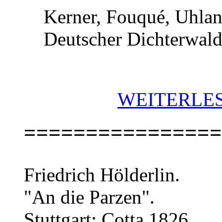
Kerner, Fouqué, Uhland 
Deutscher Dichterwald. 
WEITERLES
================
Friedrich Hölderlin.
"An die Parzen".
Stuttgart: Cotta 1826.