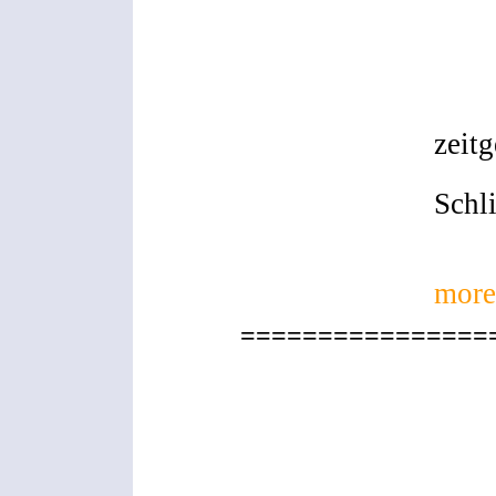
zeit
Sam
Schl
more
================