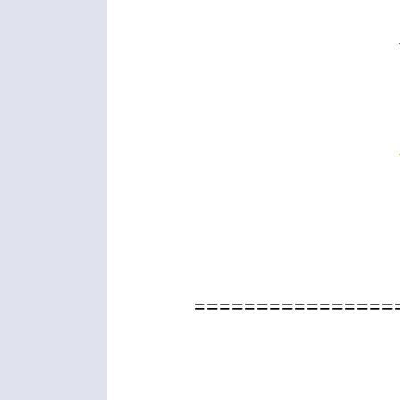
================