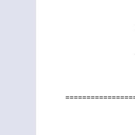
================