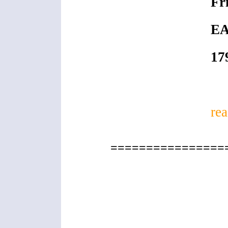
Fr
RO
EA
Le
17
re
================