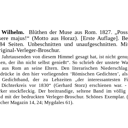
, Wilhelm.
Blüthen der Muse aus Rom. 1827. „Possi
ere majus!“ (Motto aus Horaz). [Erste Auflage]. Be
84 Seiten. Unbeschnitten und unaufgeschnitten. Mit
iginal-Verleger-Broschur.
 Jahrtausenden von diesem Himmel gesagt hat, ist nicht genu
nen, der ihn nicht selbst genießt“. So schrieb der unstete W
 aus Rom an seine Eltern. Den literarischen Niederschlag
drücke in den hier vorliegenden ‘Römischen Gedichten’, al
 Gedichtband, der zu Lebzeiten „der interessantesten 
 Dichterkreis vor 1830“ (Gerhard Storz) erschienen war. -
ärker stockfleckig. Der breitrandige, seltene Band im völlig
nd mit der bedruckten Verleger-Broschur. Schönes Exemplar. 
cher Magazin 14, 24; Mygdales 61).