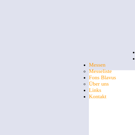
Messen
Messeliste
Fons Blavus
Über uns
Links
Kontakt