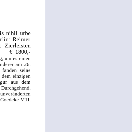
s nihil urbe
rlin: Reimer
 Zierleisten
€ 1800,-
g, um es einen
anderer am 26.
 fanden seine
s dem einzigen
Figur aus dem
 Durchgehend,
 unveränderten
(Goedeke VIII,