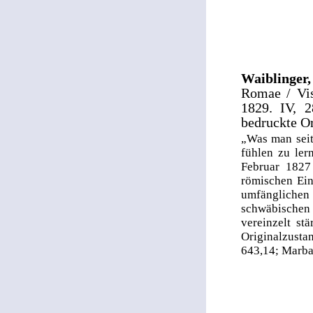
Waiblinger
Romae / Vis
1829. IV, 2
bedruckte Or
„Was man seit
fühlen zu ler
Februar 1827
römischen Ein
umfänglichen
schwäbischen
vereinzelt st
Originalzusta
643,14; Marba