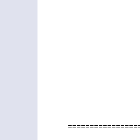
================