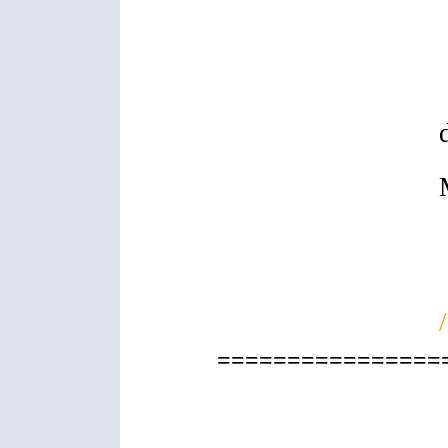
================