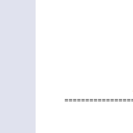
================