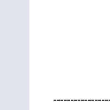
================