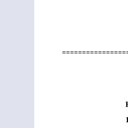
================