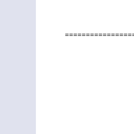
================