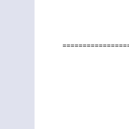
================