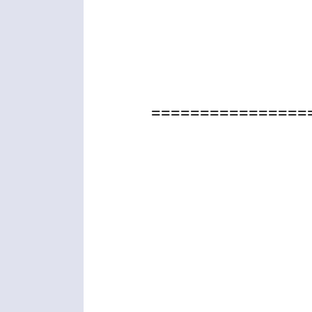
================