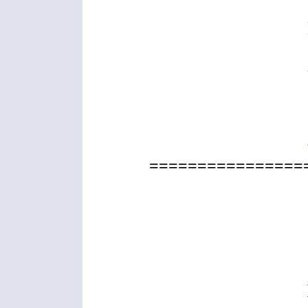
================