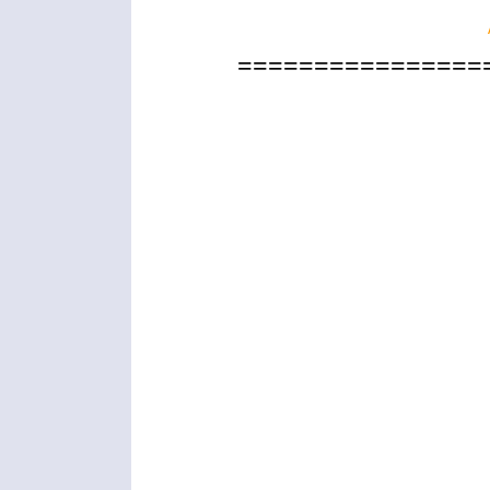
================