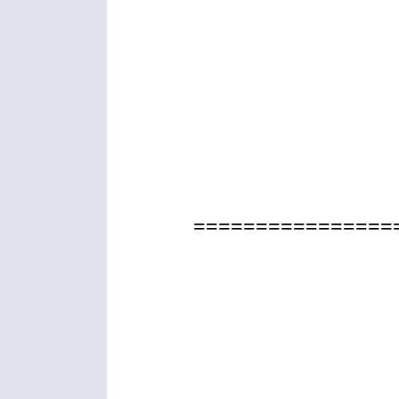
================