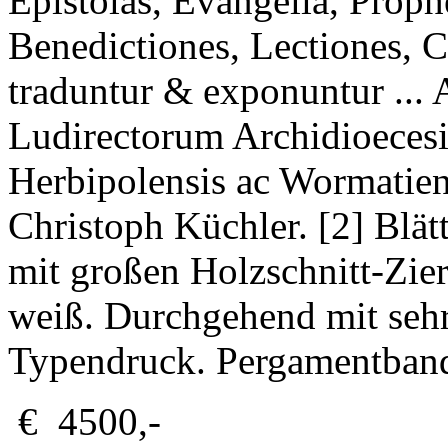
Epistolas, Evangelia, Prophe
Benedictiones, Lectiones, C
traduntur & exponuntur ...
Ludirectorum Archidioeces
Herbipolensis ac Wormatien
Christoph Küchler. [2] Blätt
mit großen Holzschnitt-Ziers
weiß. Durchgehend mit sehr
Typendruck. Pergamentband 
€ 4500,-